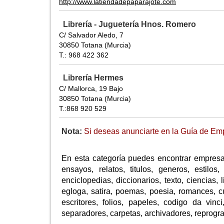
http://www.latiendadepaparajote.com
Librería - Juguetería Hnos. Romero
C/ Salvador Aledo, 7
30850 Totana (Murcia)
T.: 968 422 362
Librería Hermes
C/ Mallorca, 19 Bajo
30850 Totana (Murcia)
T.:868 920 529
Nota:
Si deseas anunciarte en la Guía de Em
En esta categoría puedes encontrar empresas
ensayos, relatos, titulos, generos, estilos, 
enciclopedias, diccionarios, texto, ciencias, l
egloga, satira, poemas, poesia, romances, cu
escritores, folios, papeles, codigo da vinci
separadores, carpetas, archivadores, reprografia