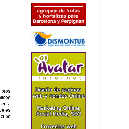
ibros,
ticos,
legia,
peles,
clips,