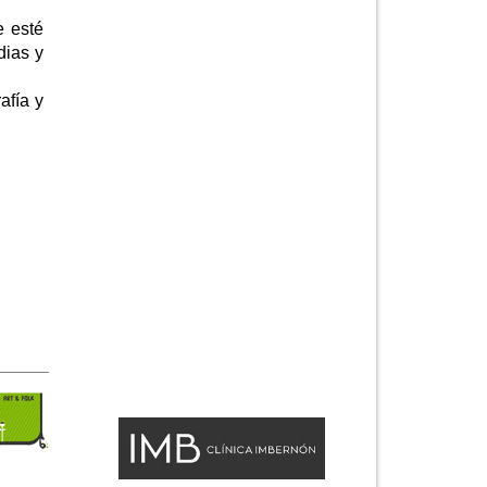
e esté
dias y
afía y