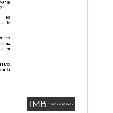
yar la
025.
z , en
cta de
primer
e como
uctura
esario
car la