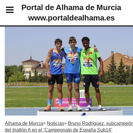
Portal de Alhama de Murcia
www.portaldealhama.es
Alhama de Murcia
Noticias
Bruno Rodríguez, subcampeó
del triatlón A en el ‘Campeonato de España Sub14’